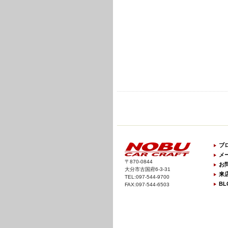
ブ
メ
〒870-0844
お
大分市古国府6-3-31
来
TEL:097-544-9700
BL
FAX:097-544-6503