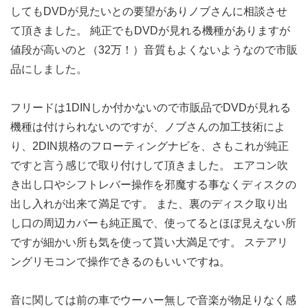
してもDVDが見たいとの要望がありノブさんに相談させ
て頂きました。 純正でもDVDが見れる機種がありますが
値段が高いのと（32万！）音質もよくないようなので市販
品にしました。
フリードは1DINしか付かないので市販品でDVDが見れる
機種は付けられないのですが、ノブさんの加工技術によ
り、2DIN規格のフローティングナビを、さもこれが純正
ですと言う感じで取り付けして頂きました。 エアコン吹
き出し口やシフトレバー操作を邪魔する事なくディスクの
出し入れが出来て満足です。 また、裏のディスク取り出
し口の周辺カバーも純正風で、使ってるとほぼ見えない所
ですが細かい所も気を使って貰い大満足です。 ステアリ
ングリモコンで操作できるのもいいですね。
音に関しては前の車でウーハー無しで音楽が物足りなく感