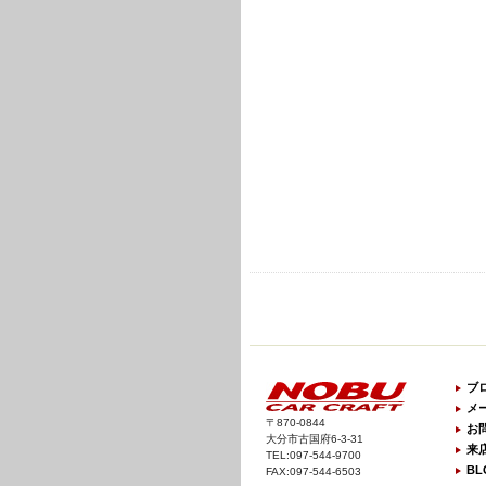
ブ
メ
〒870-0844
お
大分市古国府6-3-31
来
TEL:097-544-9700
BL
FAX:097-544-6503