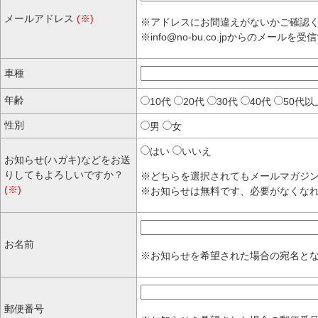
メールアドレス
(※)
※アドレスにお間違えがないかご確認
※info@no-bu.co.jpからのメー
車種
年齢
10代
20代
30代
40代
50代以
性別
男
女
はい
いいえ
お知らせ(ハガキ)などをお送
りしてもよろしいですか？
※どちらを選択されてもメールマガジ
(※)
※お知らせは無料です、必要がなくな
お名前
※お知らせを希望された場合の宛名と
郵便番号