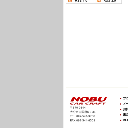
ブ
メ
〒870-0844
お
大分市古国府6-3-31
来
TEL:097-544-9700
BL
FAX:097-544-6503