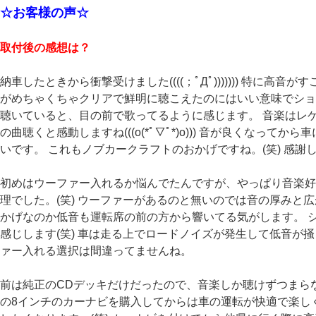
☆お客様の声☆
取付後の感想は？
納車したときから衝撃受けました((((；ﾟДﾟ))))))) 特に高
がめちゃくちゃクリアで鮮明に聴こえたのにはいい意味でショッ
聴いていると、目の前で歌ってるように感じます。 音楽はレ
の曲聴くと感動しますね(((o(*ﾟ▽ﾟ*)o))) 音が良くなって
いです。 これもノブカークラフトのおかげですね。(笑) 感謝し
初めはウーファー入れるか悩んでたんですが、やっぱり音楽好
理でした。(笑) ウーファーがあるのと無いのでは音の厚みと
かげなのか低音も運転席の前の方から響いてる気がします。 
感じします(笑) 車は走る上でロードノイズが発生して低音が
ァー入れる選択は間違ってませんね。
前は純正のCDデッキだけだったので、音楽しか聴けずつまら
の8インチのカーナビを購入してからは車の運転が快適で楽し