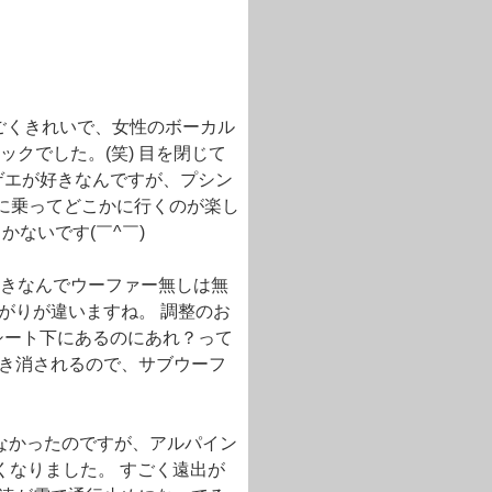
音がすごくきれいで、女性のボーカル
クでした。(笑) 目を閉じて
ゲエが好きなんですが、プシン
から車に乗ってどこかに行くのが楽し
かないです(￣^￣)ゞ
きなんでウーファー無しは無
広がりが違いますね。 調整のお
シート下にあるのにあれ？って
掻き消されるので、サブウーフ
なかったのですが、アルパイン
くなりました。 すごく遠出が