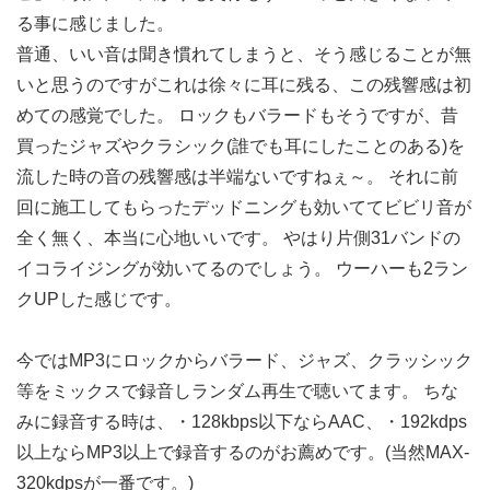
る事に感じました。
普通、いい音は聞き慣れてしまうと、そう感じることが無
いと思うのですがこれは徐々に耳に残る、この残響感は初
めての感覚でした。 ロックもバラードもそうですが、昔
買ったジャズやクラシック(誰でも耳にしたことのある)を
流した時の音の残響感は半端ないですねぇ～。 それに前
回に施工してもらったデッドニングも効いててビビリ音が
全く無く、本当に心地いいです。 やはり片側31バンドの
イコライジングが効いてるのでしょう。 ウーハーも2ラン
クUPした感じです。
今ではMP3にロックからバラード、ジャズ、クラッシック
等をミックスで録音しランダム再生で聴いてます。 ちな
みに録音する時は、・128kbps以下ならAAC、・192kdps
以上ならMP3以上で録音するのがお薦めです。(当然MAX-
320kdpsが一番です。)