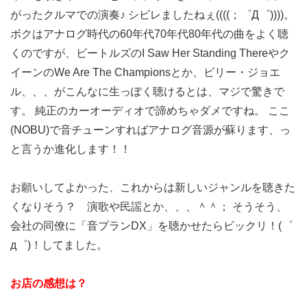
がったクルマでの演奏♪ シビレましたねぇ((((；゜Д゜))))。
ボクはアナログ時代の60年代70年代80年代の曲をよく聴
くのですが、ビートルズのI Saw Her Standing Thereやク
イーンのWe Are The Championsとか、ビリー・ジョエ
ル、、、がこんなに生っぽく聴けるとは、マジで驚きで
す。 純正のカーオーディオで諦めちゃダメですね。 ここ
(NOBU)で音チューンすればアナログ音源が蘇ります、っ
と言うか進化します！！
お願いしてよかった、これからは新しいジャンルを聴きた
くなりそう？ 演歌や民謡とか、、、＾＾； そうそう、
会社の同僚に「音プランDX」を聴かせたらビックリ！(゜
д゜)！してました。
お店の感想は？