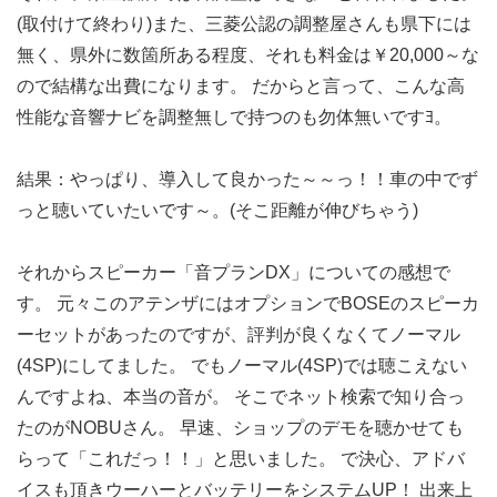
(取付けて終わり)また、三菱公認の調整屋さんも県下には
無く、県外に数箇所ある程度、それも料金は￥20,000～な
ので結構な出費になります。 だからと言って、こんな高
性能な音響ナビを調整無しで持つのも勿体無いですﾖ。
結果：やっぱり、導入して良かった～～っ！！車の中でず
っと聴いていたいです～。(そこ距離が伸びちゃう)
それからスピーカー「音プランDX」についての感想で
す。 元々このアテンザにはオプションでBOSEのスピーカ
ーセットがあったのですが、評判が良くなくてノーマル
(4SP)にしてました。 でもノーマル(4SP)では聴こえない
んですよね、本当の音が。 そこでネット検索で知り合っ
たのがNOBUさん。 早速、ショップのデモを聴かせても
らって「これだっ！！」と思いました。 で決心、アドバ
イスも頂きウーハーとバッテリーをシステムUP！ 出来上