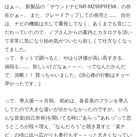
はぁ～。 新製品の「サウンドナビNR-MZ90PREMI」の存
在がぁ～。 また、グレードアップしての発売と.....。 自分
は、ナビの機能は大して重視してなく、あくまでも音にこ
だわっていたので、ノブさんからの案内とカタログを頂い
て非常に気になり始め気がついたら欲しくて仕方なくなっ
てました。
っで、ネットで調べると、やはり評価が高い高すぎる。
値段も......。 欲しいけどなぁ～～～。っでなんだかんだ
で、決断！！ 買っちゃいました。(決心後の行動はチョー
早かったです。)
っで、導入後一ヶ月弱。 初めは、各音系のプランを導入
してたので大きな違いが分からなかったのですが。 いろ
んな音楽(自己所有)を聞いてる時に”あらっ””あれっ”って思
うところが段々増え、"なんだろう”と聴き直すと「楽ナ
ビ」の頃に比べ広がりも奥行もず～～っと大きくなってい