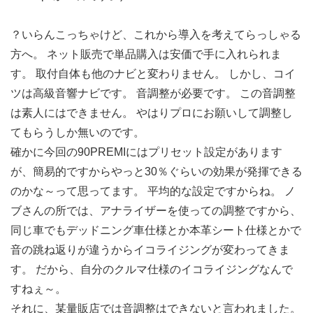
？いらんこっちゃけど、これから導入を考えてらっしゃる
方へ。 ネット販売で単品購入は安価で手に入れられま
す。 取付自体も他のナビと変わりません。 しかし、コイ
ツは高級音響ナビです。 音調整が必要です。 この音調整
は素人にはできません。 やはりプロにお願いして調整し
てもらうしか無いのです。
確かに今回の90PREMIにはプリセット設定があります
が、簡易的ですからやっと30％ぐらいの効果が発揮できる
のかな～って思ってます。 平均的な設定ですからね。 ノ
ブさんの所では、アナライザーを使っての調整ですから、
同じ車でもデッドニング車仕様とか本革シート仕様とかで
音の跳ね返りが違うからイコライジングが変わってきま
す。 だから、自分のクルマ仕様のイコライジングなんで
すねぇ～。
それに、某量販店では音調整はできないと言われました。