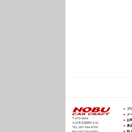
ブ
メ
〒870-0844
お
大分市古国府6-3-31
来
TEL:097-544-9700
BL
FAX:097-544-6503