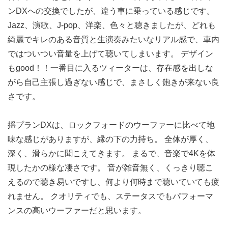
ンDXへの交換でしたが、違う車に乗っている感じです。
Jazz、演歌、J-pop、洋楽、色々と聴きましたが、どれも
綺麗でキレのある音質と生演奏みたいなリアル感で、車内
ではついつい音量を上げて聴いてしまいます。 デザイン
もgood！！一番目に入るツィーターは、存在感を出しな
がら自己主張し過ぎない感じで、まさしく飽きが来ない良
さです。
揺プランDXは、ロックフォードのウーファーに比べて地
味な感じがありますが、縁の下の力持ち。 全体が厚く、
深く、滑らかに聞こえてきます。 まるで、音楽で4Kを体
現したかの様な凄さです。 音が雑音無く、くっきり聴こ
えるので聴き易いですし、何より何時まで聴いていても疲
れません。 クオリティでも、ステータスでもパフォーマ
ンスの高いウーファーだと思います。