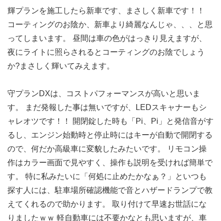
輝プランを施工したら新車です、まさしく新車です！！
コーティングのお陰か、新車より綺麗なんじゃ、、、と思
ってしまいます。 昼間は車の色がはっきり見えますが、
夜にライトに照らされるとコーティングのお陰でしょう
か?まさしく輝いてみえます。
守プランDXは、コストパフォーマンスが高いと思いま
す。 まだ発報した事は無いですが、LEDスキャナーもシ
ャレオツです！！ 開閉錠した時も「Pi、Pi」と発信音がす
るし、エンジン始動時と停止時にはキーが自動で開閉する
ので、何だか高級車に変貌したみたいです。 リモコン操
作はカラー画面で見やすく、操作も説明を受ければ簡単で
す。 特に私みたいに「何処に止めたかなぁ？」といつも
探す人には、駐車場所確認機能で音とハザードランプで教
えてくれるので助かります。 取り付けて早速お世話にな
りましたｗｗ 軽自動車には不要かなとも思いますが、車