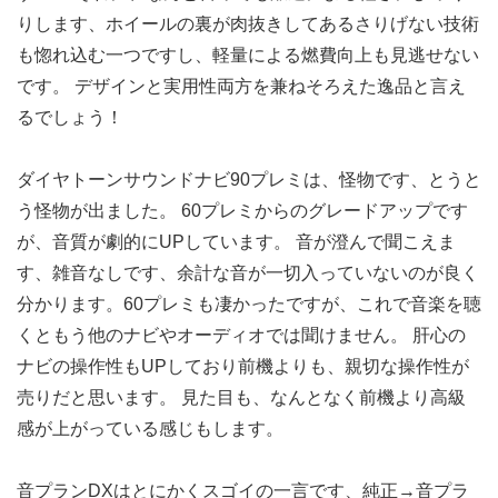
りします、ホイールの裏が肉抜きしてあるさりげない技術
も惚れ込む一つですし、軽量による燃費向上も見逃せない
です。 デザインと実用性両方を兼ねそろえた逸品と言え
るでしょう！
ダイヤトーンサウンドナビ90プレミは、怪物です、とうと
う怪物が出ました。 60プレミからのグレードアップです
が、音質が劇的にUPしています。 音が澄んで聞こえま
す、雑音なしです、余計な音が一切入っていないのが良く
分かります。60プレミも凄かったですが、これで音楽を聴
くともう他のナビやオーディオでは聞けません。 肝心の
ナビの操作性もUPしており前機よりも、親切な操作性が
売りだと思います。 見た目も、なんとなく前機より高級
感が上がっている感じもします。
音プランDXはとにかくスゴイの一言です、純正→音プラ