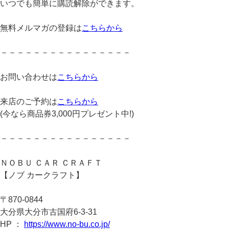
いつでも簡単に購読解除ができます。
無料メルマガの登録は
こちらから
－－－－－－－－－－－－－－－－
お問い合わせは
こちらから
来店のご予約は
こちらから
(今なら商品券3,000円プレゼント中!)
－－－－－－－－－－－－－－－－
ＮＯＢＵ ＣＡＲ ＣＲＡＦＴ
【ノブ カークラフト】
〒870-0844
大分県大分市古国府6-3-31
HP ：
https://www.no-bu.co.jp/