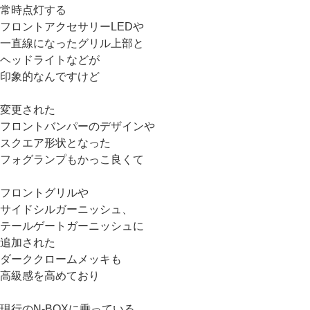
常時点灯する
フロントアクセサリーLEDや
一直線になったグリル上部と
ヘッドライトなどが
印象的なんですけど
変更された
フロントバンパーのデザインや
スクエア形状となった
フォグランプもかっこ良くて
フロントグリルや
サイドシルガーニッシュ、
テールゲートガーニッシュに
追加された
ダーククロームメッキも
高級感を高めており
現行のN-BOXに乗っている